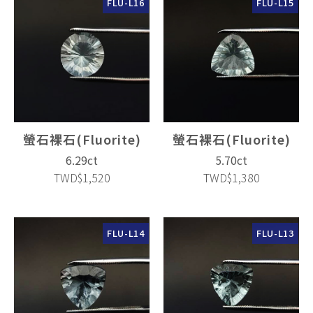
FLU-L16
FLU-L15
螢石裸石(Fluorite)
螢石裸石(Fluorite)
6.29ct
5.70ct
TWD$1,520
TWD$1,380
FLU-L14
FLU-L13