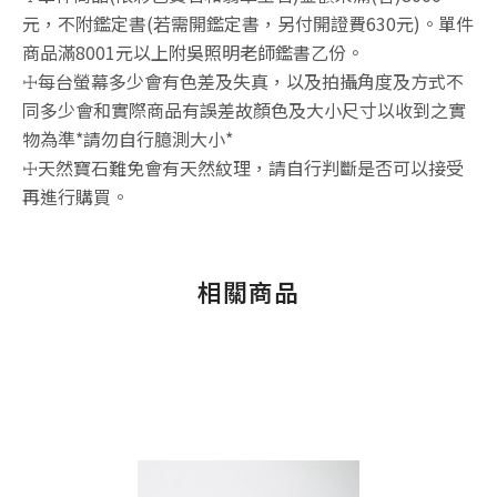
元，不附鑑定書(若需開鑑定書，另付開證費630元)。單件
商品滿8001元以上附吳照明老師鑑書乙份。
☩每台螢幕多少會有色差及失真，以及拍攝角度及方式不
同多少會和實際商品有誤差故顏色及大小尺寸以收到之實
物為準*請勿自行臆測大小*
☩天然寶石難免會有天然紋理，請自行判斷是否可以接受
再進行購買。
相關商品