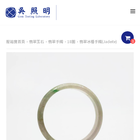
0
壓箱寶首頁
翡翠玉石
翡翠手鐲
18圍
翡翠冰種手鐲(Jadeite)