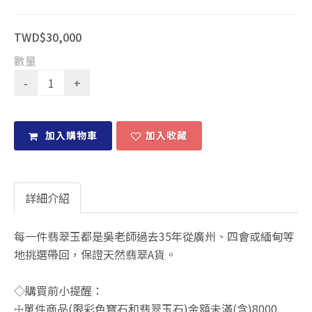
TWD$30,000
數量
加入購物車
加入收藏
詳細介紹
每一件翡翠玉都是吳老師過去35年從廣州、四會或緬甸等
地挑選帶回，保證天然翡翠A貨。
◇購買前小提醒：
☩單件商品(限彩色寶石和翡翠玉石)金額未滿(含)8000