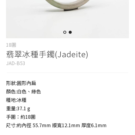
18圍
翡翠冰種手鐲(Jadeite)
JAD-B53
形狀:圓形內扁
顏色:白色、綠色
種地:冰種
重量:37.1 g
手圍：約18圍
尺寸:約內徑 55.7mm 版寬12.1mm 厚度6.1mm