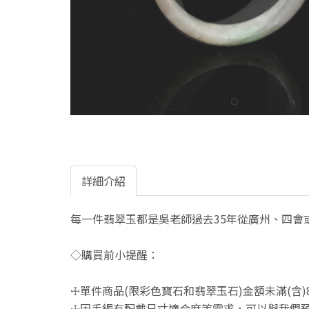
詳細介紹
每一件翡翠玉都是吳老師過去35年從廣州、四會
◇購買前小提醒：
☩單件商品(限彩色寶石和翡翠玉石)金額未滿(含)
☩因手鐲有配戴尺寸適合度等需求，可以與我們