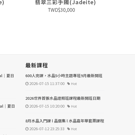
e)
翡翠三彩手鐲(Jadeite)
翡翠
TWD$30,000
最新課程
val｜夏日
600人完課，水晶5小時主題專班9月最新開班
2026-07-15 11:37:00
Hot
2026世界首張水晶證照班課程最新開班日期
val｜夏日
2026-07-15 10:20:00
Hot
8月水晶入門課 l 晶選集 l 水晶嘉年華套票課程
2026-07-12 23:25:33
Hot