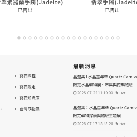
翠紫羅蘭手鐲(Jadeite)
翡翠手鐲(Jadeit
已售出
已售出
最新消息
寶石課程
晶選集 l 水晶嘉年華 Quartz Carni
限定水晶礦物展、市集與挖礦體驗
寶石鑑定
2026-07-24 11:10:00
Hot
寶石知識庫
.,
晶選集：水晶嘉年華 Quartz Carni
台灣礦物展
限定礦物探索與體驗主題展
2026-07-17 18:43:26
Hot