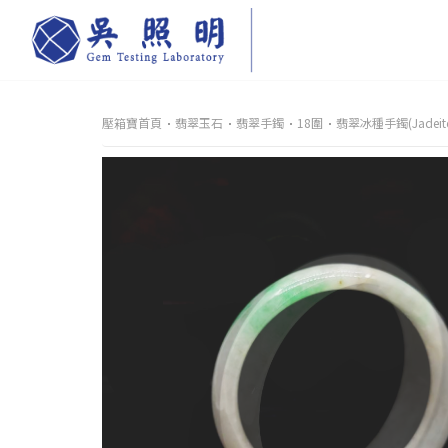
壓箱寶首頁
翡翠玉石
翡翠手鐲
18圍
翡翠冰種手鐲(Jadeite