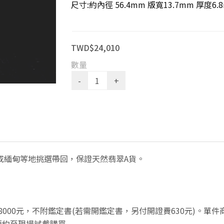
尺寸:約內徑 56.4mm 版寬13.7mm 厚度6.
TWD$24,010
數量
或緬甸等地挑選帶回，保證天然翡翠A貨。
8000元，不附鑑定書(若需開鑑定書，另付開證費630元)。單
預約至現場試戴購買