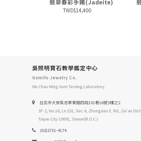
eite)
翡翠春彩手鐲(Jadeite)
翡
0
TWD$14,400
吳照明寶石教學鑑定中心
Gemifo Jewelry Co.
Wu Chao Ming Gem Testing Laboratory
台北巿大安區忠孝東路四段101巷16號3樓之2
3F-2, No.16, Ln.101, Sec.4, Zhongxiao E. Rd., Da'an Dist
Taipei City 10691, Taiwan(R.O.C.)
(02)2731-4174