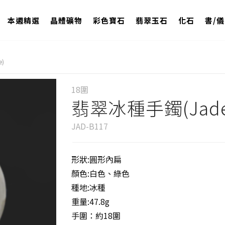
本週精選
晶體礦物
彩色寶石
翡翠玉石
化石
書/
)
18圍
翡翠冰種手鐲(Jadei
JAD-B117
形狀:圓形內扁
顏色:白色、綠色
種地:冰種
重量:47.8g
手圍：約18圍