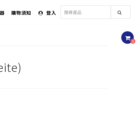
儀器
購物須知
登入
0
te)