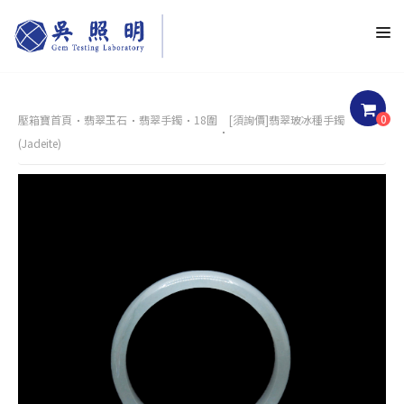
0
壓箱寶首頁
翡翠玉石
翡翠手鐲
18圍
[須詢價]翡翠玻冰種手鐲
(Jadeite)