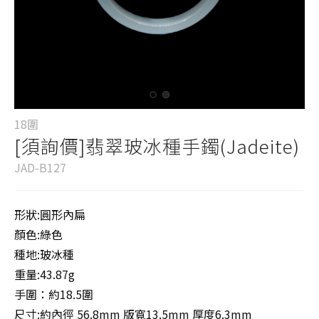
18圍
[須詢價]翡翠玻冰種手鐲(Jadeite)
JAD-B127
形狀:圓形內扁
顏色:綠色
種地:玻冰種
重量:43.87g
手圍：約18.5圍
尺寸:約內徑 56.8mm 版寬13.5mm 厚度6.3mm