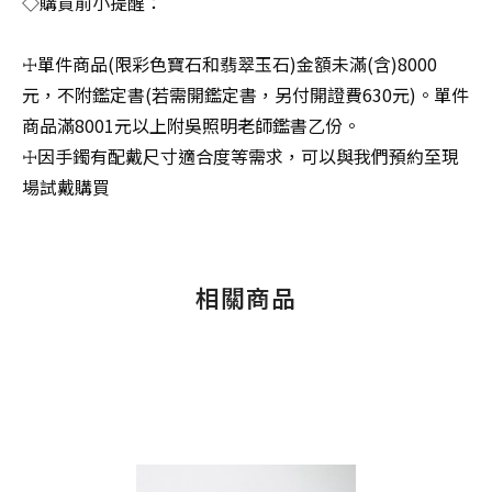
◇購買前小提醒：
☩單件商品(限彩色寶石和翡翠玉石)金額未滿(含)8000
元，不附鑑定書(若需開鑑定書，另付開證費630元)。單件
商品滿8001元以上附吳照明老師鑑書乙份。
☩因手鐲有配戴尺寸適合度等需求，可以與我們預約至現
場試戴購買
相關商品