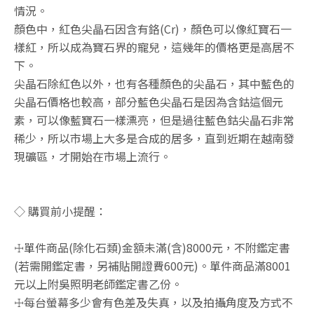
情況。
顏色中，紅色尖晶石因含有鉻(Cr)，顏色可以像紅寶石一
樣紅，所以成為寶石界的寵兒，這幾年的價格更是高居不
下。
尖晶石除紅色以外，也有各種顏色的尖晶石，其中藍色的
尖晶石價格也較高，部分藍色尖晶石是因為含鈷這個元
素，可以像藍寶石一樣漂亮，但是過往藍色鈷尖晶石非常
稀少，所以市場上大多是合成的居多，直到近期在越南發
現礦區，才開始在市場上流行。
◇ 購買前小提醒：
☩單件商品(除化石類)金額未滿(含)8000元，不附鑑定書
(若需開鑑定書，另補貼開證費600元)。單件商品滿8001
元以上附吳照明老師鑑定書乙份。
☩每台螢幕多少會有色差及失真，以及拍攝角度及方式不