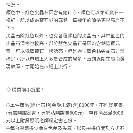
情況。
顏色中，紅色尖晶石因含有鉻(Cr)，顏色可以像紅寶石一
樣紅，所以成為寶石界的寵兒，這幾年的價格更是高居不
下。
尖晶石除紅色以外，也有各種顏色的尖晶石，其中藍色的
尖晶石價格也較高，部分藍色尖晶石是因為含鈷這個元
素，可以像藍寶石一樣漂亮，但是過往藍色鈷尖晶石非常
稀少，所以市場上大多是合成的居多，直到近期在越南發
現礦區，才開始在市場上流行。
◇ 購買前小提醒：
☩單件商品(除化石類)金額未滿(含)8000元，不附鑑定書
(若需開鑑定書，另補貼開證費600元)。單件商品滿8008
元以上附吳照明老師鑑定書乙份。
☩每台螢幕多少會有色差及失真，以及拍攝角度及方式不