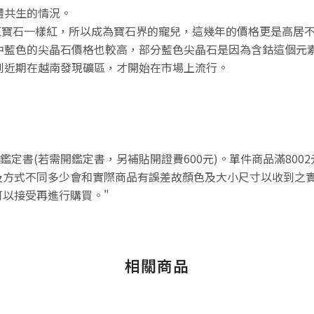
體共生的情況。
像紅寶石一樣紅，所以成為寶石界的寵兒，這幾年的價格更是高居
中藍色的尖晶石價格也較高，部分藍色尖晶石是因為含鈷這個元
到近期在越南發現礦區，才開始在市場上流行。
不附鑑定書(若需開鑑定書，另補貼開證費600元)。單件商品滿80
方式不同多少會和實際商品有誤差故顏色及大小尺寸以收到之實
以接受再進行購買。"
相關商品