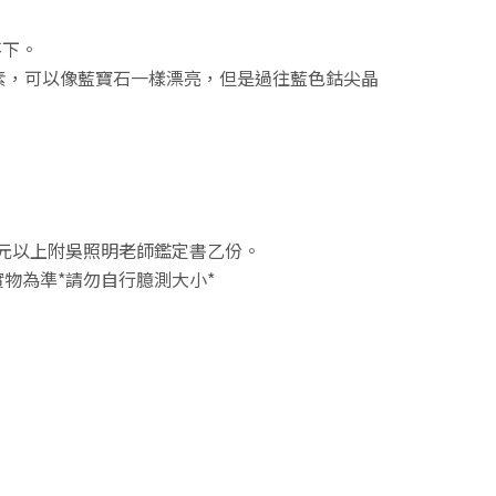
不下。
素，可以像藍寶石一樣漂亮，但是過往藍色鈷尖晶
02元以上附吳照明老師鑑定書乙份。
物為準*請勿自行臆測大小*