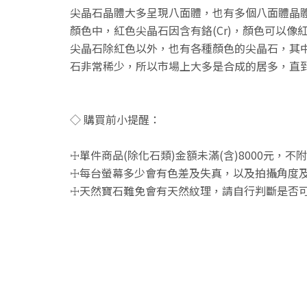
尖晶石晶體大多呈現八面體，也有多個八面體晶
顏色中，紅色尖晶石因含有鉻(Cr)，顏色可以
尖晶石除紅色以外，也有各種顏色的尖晶石，其
石非常稀少，所以市場上大多是合成的居多，直
◇ 購買前小提醒：
☩單件商品(除化石類)金額未滿(含)8000元，
☩每台螢幕多少會有色差及失真，以及拍攝角度及
☩天然寶石難免會有天然紋理，請自行判斷是否可