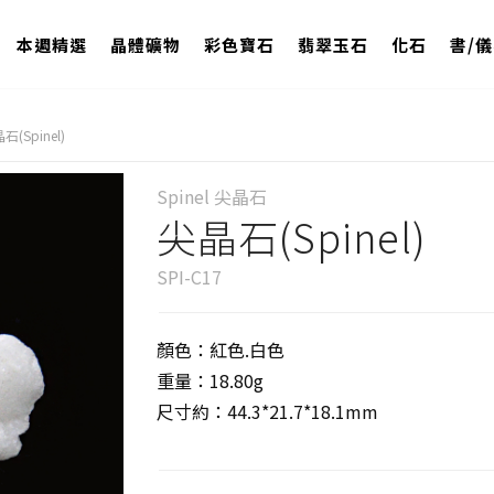
本週精選
晶體礦物
彩色寶石
翡翠玉石
化石
書/
石(Spinel)
Spinel 尖晶石
尖晶石(Spinel)
SPI-C17
顏色：紅色.白色
重量：18.80g
尺寸約：44.3*21.7*18.1mm