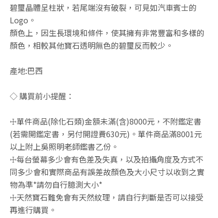
碧璽晶體呈柱狀，若尾端沒有破裂，可見如汽車賓士的
Logo。
顏色上，因生長環境和條件，使其擁有非常豐富和多樣的
顏色，相較其他寶石透明無色的碧璽反而較少。
產地:巴西
◇ 購買前小提醒：
☩單件商品(除化石類)金額未滿(含)8000元，不附鑑定書
(若需開鑑定書，另付開證費630元)。單件商品滿8001元
以上附上吳照明老師鑑書乙份。
☩每台螢幕多少會有色差及失真，以及拍攝角度及方式不
同多少會和實際商品有誤差故顏色及大小尺寸以收到之實
物為準*請勿自行臆測大小*
☩天然寶石難免會有天然紋理，請自行判斷是否可以接受
再進行購買。