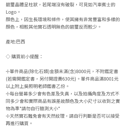
碧璽晶體呈柱狀，若尾端沒有破裂，可見如汽車賓士的
Logo。
顏色上，因生長環境和條件，使其擁有非常豐富和多樣的
顏色，相較其他寶石透明無色的碧璽反而較少。
產地:巴西
◇ 購買前小提醒：
☩單件商品(除化石類)金額未滿(含)8000元，不附鑑定書
(若需開鑑定書，另付開證費630元)。單件商品滿8001元
以上附上吳照明老師鑑書乙份。
☩每台螢幕多少會有色差及失真，以及拍攝角度及方式不
同多少會和實際商品有誤差故顏色及大小尺寸以收到之實
物為準*請勿自行臆測大小*
☩天然寶石難免會有天然紋理，請自行判斷是否可以接受
再進行購買。