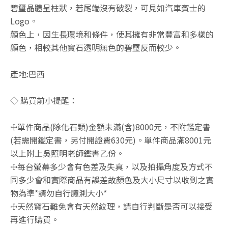
碧璽晶體呈柱狀，若尾端沒有破裂，可見如汽車賓士的
Logo。
顏色上，因生長環境和條件，使其擁有非常豐富和多樣的
顏色，相較其他寶石透明無色的碧璽反而較少。
產地:巴西
◇ 購買前小提醒：
☩單件商品(除化石類)金額未滿(含)8000元，不附鑑定書
(若需開鑑定書，另付開證費630元)。單件商品滿8001元
以上附上吳照明老師鑑書乙份。
☩每台螢幕多少會有色差及失真，以及拍攝角度及方式不
同多少會和實際商品有誤差故顏色及大小尺寸以收到之實
物為準*請勿自行臆測大小*
☩天然寶石難免會有天然紋理，請自行判斷是否可以接受
再進行購買。