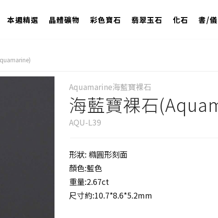
本週精選
晶體礦物
彩色寶石
翡翠玉石
化石
書/
amarine)
Aquamarine海藍寶裸石
海藍寶裸石(Aquama
AQU-L39
形狀: 橢圓形刻面
顏色:藍色
重量:2.67ct
尺寸約:10.7*8.6*5.2mm