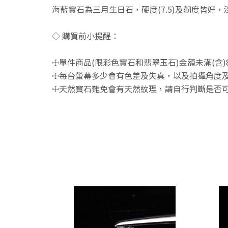
海藍寶石為三月生日石，硬度(7.5)及韌度皆好
◇ 購買前小提醒：
☩單件商品(限彩色寶石和翡翠玉石)金額未滿(含)
☩每台螢幕多少會有色差及失真，以及拍攝角度及
☩天然寶石難免會有天然紋理，請自行判斷是否