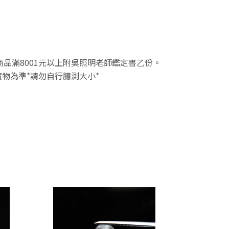
件商品滿8001元以上附吳照明老師鑑定書乙份。
物為準*請勿自行臆測大小*