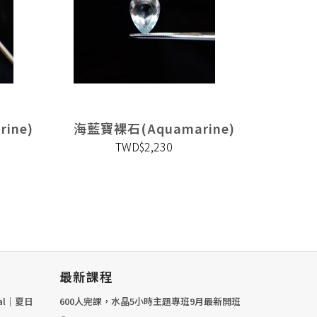
ine)
海藍寶裸石(Aquamarine)
海藍寶裸
TWD$2,230
最新課程
val｜夏日
600人完課，水晶5小時主題專班9月最新開班