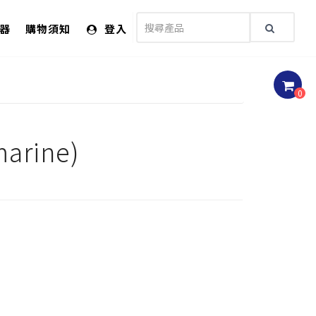
儀器
購物須知
登入
0
rine)