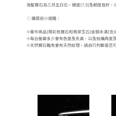
海藍寶石為三月生日石，硬度(7.5)及韌度皆好
◇ 購買前小提醒：
☩單件商品(限彩色寶石和翡翠玉石)金額未滿(含)
☩每台螢幕多少會有色差及失真，以及拍攝角度及
☩天然寶石難免會有天然紋理，請自行判斷是否