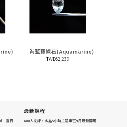
ine)
海藍寶裸石(Aquamarine)
海藍寶裸
TWD$2,230
最新課程
val｜夏日
600人完課，水晶5小時主題專班9月最新開班