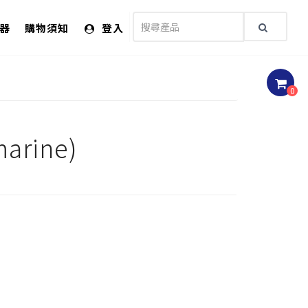
儀器
購物須知
登入
0
rine)