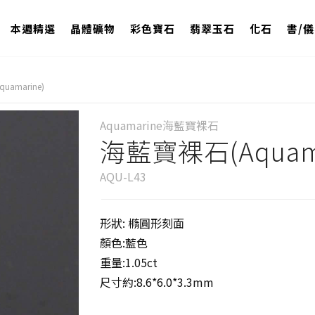
本週精選
晶體礦物
彩色寶石
翡翠玉石
化石
書/
amarine)
Aquamarine海藍寶裸石
海藍寶裸石(Aquama
AQU-L43
形狀: 橢圓形刻面
顏色:藍色
重量:1.05ct
尺寸約:8.6*6.0*3.3mm