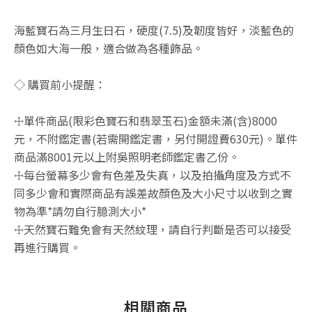
海藍寶石為三月生日石，硬度(7.5)及韌度皆好，淡藍色的
顏色如大海一般，適合做為各種飾品。
◇ 購買前小提醒：
☩單件商品(限彩色寶石和翡翠玉石)金額未滿(含)8000
元，不附鑑定書(若需開鑑定書，另付開證費630元)。單件
商品滿8001元以上附吳照明老師鑑定書乙份。
☩每台螢幕多少會有色差及失真，以及拍攝角度及方式不
同多少會和實際商品有誤差故顏色及大小尺寸以收到之實
物為準*請勿自行臆測大小*
☩天然寶石難免會有天然紋理，請自行判斷是否可以接受
再進行購買。
相關商品