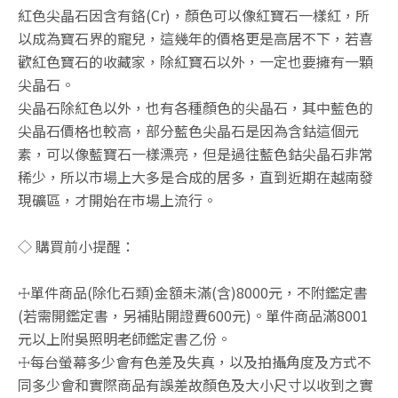
紅色尖晶石因含有鉻(Cr)，顏色可以像紅寶石一樣紅，所
以成為寶石界的寵兒，這幾年的價格更是高居不下，若喜
歡紅色寶石的收藏家，除紅寶石以外，一定也要擁有一顆
尖晶石。
尖晶石除紅色以外，也有各種顏色的尖晶石，其中藍色的
尖晶石價格也較高，部分藍色尖晶石是因為含鈷這個元
素，可以像藍寶石一樣漂亮，但是過往藍色鈷尖晶石非常
稀少，所以市場上大多是合成的居多，直到近期在越南發
現礦區，才開始在市場上流行。
◇ 購買前小提醒：
☩單件商品(除化石類)金額未滿(含)8000元，不附鑑定書
(若需開鑑定書，另補貼開證費600元)。單件商品滿8001
元以上附吳照明老師鑑定書乙份。
☩每台螢幕多少會有色差及失真，以及拍攝角度及方式不
同多少會和實際商品有誤差故顏色及大小尺寸以收到之實