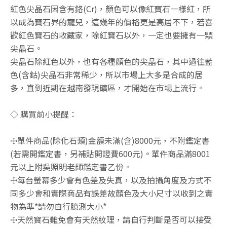
紅色尖晶石因含有鉻(Cr)，顏色可以像紅寶石一樣紅，所
以成為寶石界的寵兒，這幾年的價格更是高居不下，若喜
歡紅色寶石的收藏家，除紅寶石以外，一定也要擁有一顆
尖晶石。
尖晶石除紅色以外，也有各種顏色的尖晶石，其中過往藍
色(含鈷)尖晶石非常稀少，所以市場上大多是合成的居
多，直到近期在越南發現礦區，才開始在市場上流行。
◇ 購買前小提醒：
☩單件商品(除化石類)金額未滿(含)8000元，不附鑑定書
(若需開鑑定書，另補貼開證費600元)。單件商品滿8001
元以上附吳照明老師鑑定書乙份。
☩每台螢幕多少會有色差及失真，以及拍攝角度及方式不
同多少會和實際商品有誤差故顏色及大小尺寸以收到之實
物為準*請勿自行臆測大小*
☩天然寶石難免會有天然紋理，請自行判斷是否可以接受