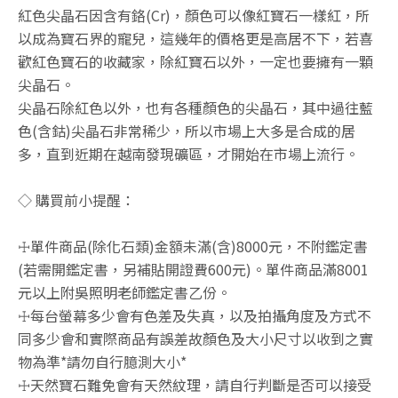
紅色尖晶石因含有鉻(Cr)，顏色可以像紅寶石一樣紅，所
以成為寶石界的寵兒，這幾年的價格更是高居不下，若喜
歡紅色寶石的收藏家，除紅寶石以外，一定也要擁有一顆
尖晶石。
尖晶石除紅色以外，也有各種顏色的尖晶石，其中過往藍
色(含鈷)尖晶石非常稀少，所以市場上大多是合成的居
多，直到近期在越南發現礦區，才開始在市場上流行。
◇ 購買前小提醒：
☩單件商品(除化石類)金額未滿(含)8000元，不附鑑定書
(若需開鑑定書，另補貼開證費600元)。單件商品滿8001
元以上附吳照明老師鑑定書乙份。
☩每台螢幕多少會有色差及失真，以及拍攝角度及方式不
同多少會和實際商品有誤差故顏色及大小尺寸以收到之實
物為準*請勿自行臆測大小*
☩天然寶石難免會有天然紋理，請自行判斷是否可以接受