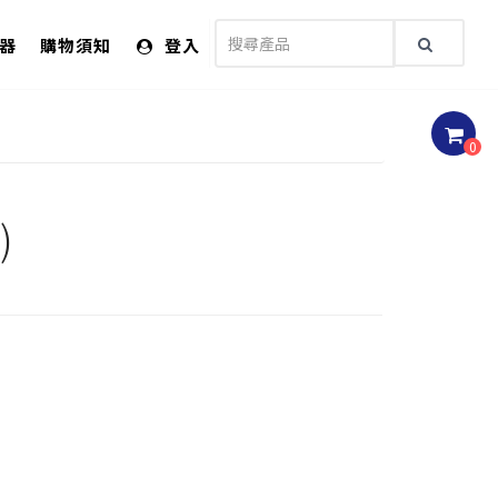
儀器
購物須知
登入
0
)