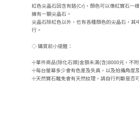
紅色尖晶石因含有鉻(Cr)，顏色可以像紅寶石
擁有一顆尖晶石。
尖晶石除紅色以外，也有各種顏色的尖晶石，其中
行。
◇ 購買前小提醒：
☩單件商品(除化石類)金額未滿(含)8000元，
☩每台螢幕多少會有色差及失真，以及拍攝角度及
☩天然寶石難免會有天然紋理，請自行判斷是否