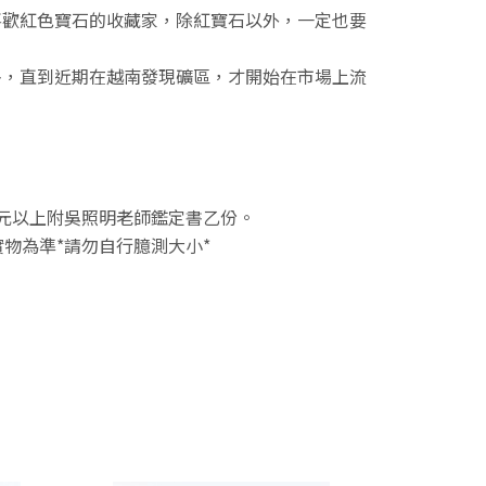
喜歡紅色寶石的收藏家，除紅寶石以外，一定也要
多，直到近期在越南發現礦區，才開始在市場上流
01元以上附吳照明老師鑑定書乙份。
物為準*請勿自行臆測大小*