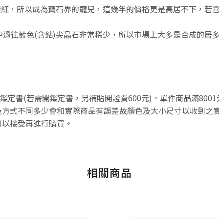
一樣紅，所以成為寶石界的寵兒，這幾年的價格更是高居不下，若
過往藍色(含鈷)尖晶石非常稀少，所以市場上大多是合成的居
不附鑑定書(若需開鑑定書，另補貼開證費600元)。單件商品滿80
方式不同多少會和實際商品有誤差故顏色及大小尺寸以收到之實
可以接受再進行購買。
相關商品