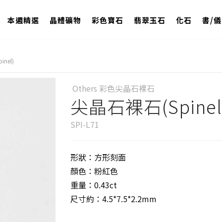
本週精選
晶體礦物
彩色寶石
翡翠玉石
化石
書/
nel)
Others 彩色尖晶石裸石
尖晶石裸石(Spinel
SPI-L71
形狀：方形刻面
顏色：粉紅色
重量：0.43ct
尺寸約：4.5*7.5*2.2mm