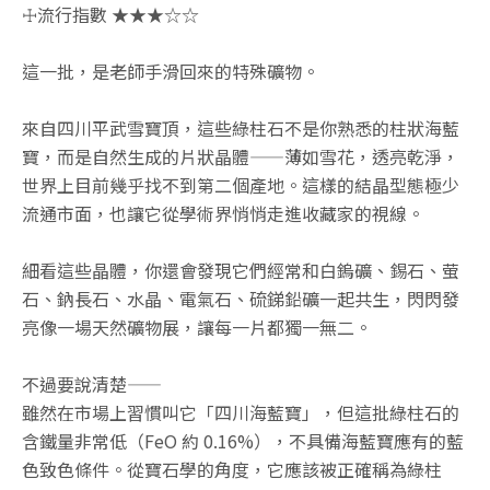
☩流行指數 ★★★☆☆
這一批，是老師手滑回來的特殊礦物。
來自四川平武雪寶頂，這些綠柱石不是你熟悉的柱狀海藍
寶，而是自然生成的片狀晶體——薄如雪花，透亮乾淨，
世界上目前幾乎找不到第二個產地。這樣的結晶型態極少
流通市面，也讓它從學術界悄悄走進收藏家的視線。
細看這些晶體，你還會發現它們經常和白鎢礦、錫石、萤
石、鈉長石、水晶、電氣石、硫銻鉛礦一起共生，閃閃發
亮像一場天然礦物展，讓每一片都獨一無二。
不過要說清楚——
雖然在市場上習慣叫它「四川海藍寶」，但這批綠柱石的
含鐵量非常低（FeO 約 0.16%），不具備海藍寶應有的藍
色致色條件。從寶石學的角度，它應該被正確稱為綠柱