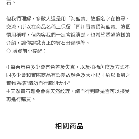
石。
但我們理解，多數人還是用「海藍寶」這個名字在搜尋、
交流，所以在商品名稱上保留「四川雪寶頂海藍寶」這個
慣用稱呼，但內容我們一定會說清楚，也希望透過這樣的
介紹，讓你認識真正的寶石分類標準。
◇ 購買前小提醒：
☩每台螢幕多少會有色差及失真，以及拍攝角度及方式不
同多少會和實際商品有誤差故顏色及大小尺寸約以收到之
實物為準*請勿自行臆測大小*
☩天然寶石難免會有天然紋理，請自行判斷是否可以接受
再進行購買。
相關商品