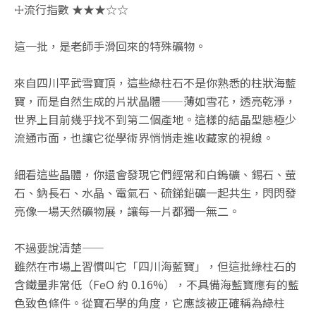
☩流行指數 ★★★☆☆
這一批，是老師手滑回來的特殊礦物。
來自四川平武雪寶頂，這些綠柱石不是你熟悉的柱狀海藍
寶，而是自然生成的片狀晶體——薄如雪花，透亮乾淨，
世界上目前幾乎找不到第二個產地。這樣的結晶型態極少
流通市面，也讓它從學術界悄悄走進收藏家的視線。
細看這些晶體，你還會發現它們經常和白鎢礦、錫石、萤
石、鈉長石、水晶、電氣石、硫銻鉛礦一起共生，閃閃發
亮像一場天然礦物展，讓每一片都獨一無二。
不過要說清楚——
雖然在市場上習慣叫它「四川海藍寶」，但這批綠柱石的
含鐵量非常低（FeO 約 0.16%），不具備海藍寶應有的藍
色致色條件。從寶石學的角度，它應該被正確稱為綠柱