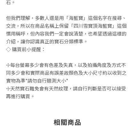
石。
但我們理解，多數人還是用「海藍寶」這個名字在搜尋、
交流，所以在商品名稱上保留「四川雪寶頂海藍寶」這個
慣用稱呼，但內容我們一定會說清楚，也希望透過這樣的
介紹，讓你認識真正的寶石分類標準。
◇ 購買前小提醒：
☩每台螢幕多少會有色差及失真，以及拍攝角度及方式不
同多少會和實際商品有誤差故顏色及大小尺寸約以收到之
實物為準*請勿自行臆測大小*
☩天然寶石難免會有天然紋理，請自行判斷是否可以接受
再進行購買。
相關商品