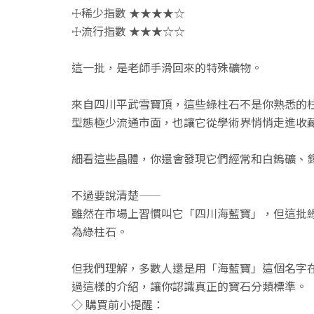
☩稀少指數 ★★★★☆
☩流行指數 ★★★☆☆
這一批，是老師手滑回來的特殊礦物。
來自四川平武雪寶頂，這些綠柱石不是你熟悉的
型態極少流通市面，也讓它從學術界悄悄走進收
細看這些晶體，你還會發現它們經常和白鎢礦、
不過要說清楚——
雖然在市場上習慣叫它「四川海藍寶」，但這批綠柱
為綠柱石。
但我們理解，多數人還是用「海藍寶」這個名字
過這樣的介紹，讓你認識真正的寶石分類標準。
◇ 購買前小提醒：