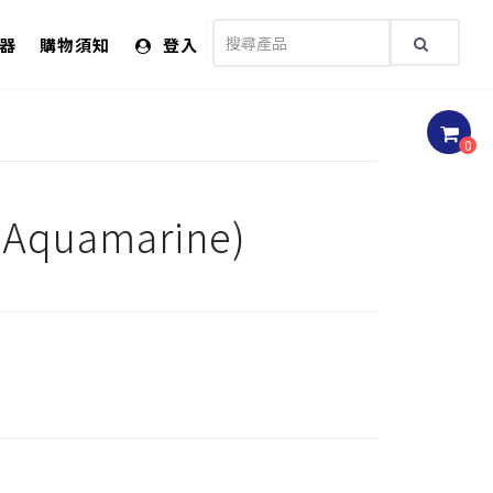
儀器
購物須知
登入
0
uamarine)