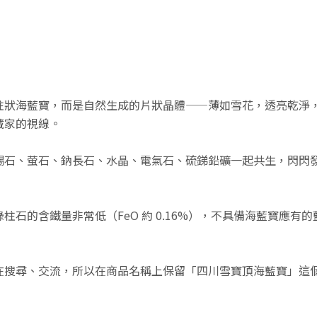
柱狀海藍寶，而是自然生成的片狀晶體——薄如雪花，透亮乾淨
藏家的視線。
錫石、萤石、鈉長石、水晶、電氣石、硫銻鉛礦一起共生，閃閃
石的含鐵量非常低（FeO 約 0.16%），不具備海藍寶應
在搜尋、交流，所以在商品名稱上保留「四川雪寶頂海藍寶」這