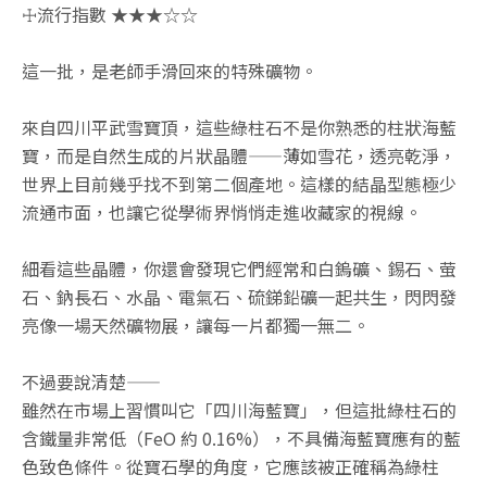
☩流行指數 ★★★☆☆
這一批，是老師手滑回來的特殊礦物。
來自四川平武雪寶頂，這些綠柱石不是你熟悉的柱狀海藍
寶，而是自然生成的片狀晶體——薄如雪花，透亮乾淨，
世界上目前幾乎找不到第二個產地。這樣的結晶型態極少
流通市面，也讓它從學術界悄悄走進收藏家的視線。
細看這些晶體，你還會發現它們經常和白鎢礦、錫石、萤
石、鈉長石、水晶、電氣石、硫銻鉛礦一起共生，閃閃發
亮像一場天然礦物展，讓每一片都獨一無二。
不過要說清楚——
雖然在市場上習慣叫它「四川海藍寶」，但這批綠柱石的
含鐵量非常低（FeO 約 0.16%），不具備海藍寶應有的藍
色致色條件。從寶石學的角度，它應該被正確稱為綠柱