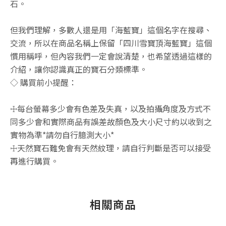
石。
但我們理解，多數人還是用「海藍寶」這個名字在搜尋、
交流，所以在商品名稱上保留「四川雪寶頂海藍寶」這個
慣用稱呼，但內容我們一定會說清楚，也希望透過這樣的
介紹，讓你認識真正的寶石分類標準。
◇ 購買前小提醒：
☩每台螢幕多少會有色差及失真，以及拍攝角度及方式不
同多少會和實際商品有誤差故顏色及大小尺寸約以收到之
實物為準*請勿自行臆測大小*
☩天然寶石難免會有天然紋理，請自行判斷是否可以接受
再進行購買。
相關商品