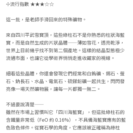
☩流行指數 ★★★☆☆
這一批，是老師手滑回來的特殊礦物。
來自四川平武雪寶頂，這些綠柱石不是你熟悉的柱狀海藍
寶，而是自然生成的片狀晶體——薄如雪花，透亮乾淨，
世界上目前幾乎找不到第二個產地。這樣的結晶型態極少
流通市面，也讓它從學術界悄悄走進收藏家的視線。
細看這些晶體，你還會發現它們經常和白鎢礦、錫石、萤
石、鈉長石、水晶、電氣石、硫銻鉛礦一起共生，閃閃發
亮像一場天然礦物展，讓每一片都獨一無二。
不過要說清楚——
雖然在市場上習慣叫它「四川海藍寶」，但這批綠柱石的
含鐵量非常低（FeO 約 0.16%），不具備海藍寶應有的藍
色致色條件。從寶石學的角度，它應該被正確稱為綠柱