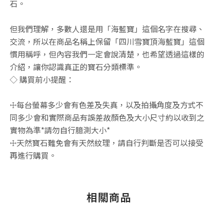
石。
但我們理解，多數人還是用「海藍寶」這個名字在搜尋、
交流，所以在商品名稱上保留「四川雪寶頂海藍寶」這個
慣用稱呼，但內容我們一定會說清楚，也希望透過這樣的
介紹，讓你認識真正的寶石分類標準。
◇ 購買前小提醒：
☩每台螢幕多少會有色差及失真，以及拍攝角度及方式不
同多少會和實際商品有誤差故顏色及大小尺寸約以收到之
實物為準*請勿自行臆測大小*
☩天然寶石難免會有天然紋理，請自行判斷是否可以接受
再進行購買。
相關商品