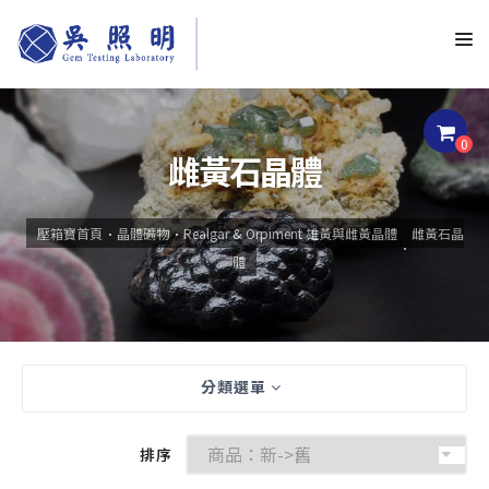
0
雌黃石晶體
壓箱寶首頁
晶體礦物
Realgar & Orpiment 雄黃與雌黃晶體
雌黃石晶
體
分類選單
排序