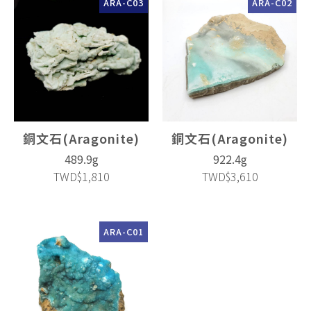
ARA-C03
ARA-C02
銅文石(Aragonite)
銅文石(Aragonite)
489.9g
922.4g
TWD$1,810
TWD$3,610
ARA-C01