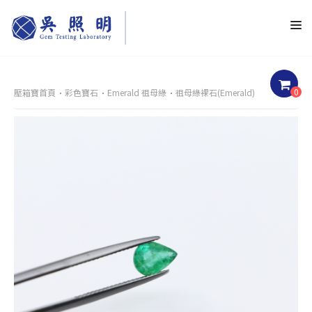
0
壓箱寶首頁
彩色寶石
Emerald 祖母綠
祖母綠裸石(Emerald)