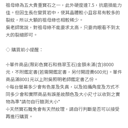
祖母綠為五大貴重寶石之一，此外硬度達7.5，抗磨損能力
佳。但因生長在變質岩中，使其晶體較小且容易有較多的
裂紋，所以大顆的祖母綠也相較稀少。
吳老師常說，對祖母綠不能要求太高，只要肉眼看不到太
大的裂縫即可。
◇ 購買前小提醒：
☩單件商品(限彩色寶石和翡翠玉石)金額未滿(含)8000
元，不附鑑定書(若需開鑑定書，另付開證費600元)。單件
商品滿8001元以上附吳照明老師鑑定書乙份。
☩每台螢幕多少會有色差及失真，以及拍攝角度及方式不
同多少會和實際商品有誤差故顏色及大小尺寸以收到之實
物為準*請勿自行臆測大小*
☩天然寶石難免會有天然紋理，請自行判斷是否可以接受
再進行購買。