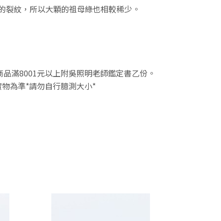
多的裂紋，所以大顆的祖母綠也相較稀少。
件商品滿8001元以上附吳照明老師鑑定書乙份。
物為準*請勿自行臆測大小*