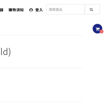
儀器
購物須知
登入
0
d)