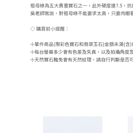
祖母綠為五大貴重寶石之一，此外硬度達7.5，
吳老師常說，對祖母綠不能要求太高，只要肉眼
◇ 購買前小提醒：
☩單件商品(限彩色寶石和翡翠玉石)金額未滿(含)
☩每台螢幕多少會有色差及失真，以及拍攝角度及
☩天然寶石難免會有天然紋理，請自行判斷是否