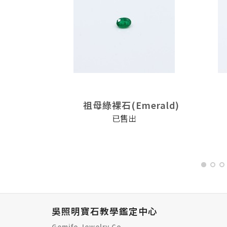
erald)
祖母綠裸石(Emerald)
已售出
吳照明寶石教學鑑定中心
Gemifo Jewelry Co.