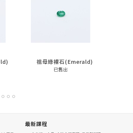
ld)
祖母綠裸石(Emerald)
祖母
已售出
最新課程