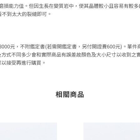
抗磨損能力佳。但因生長在變質岩中，使其晶體較小且容易有較
看不到太大的裂縫即可。
8000元，不附鑑定書(若需開鑑定書，另付開證費600元)。單
方式不同多少會和實際商品有誤差故顏色及大小尺寸以收到之實
可以接受再進行購買。
相關商品