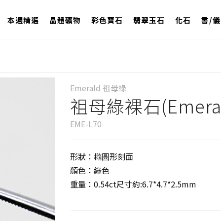
本週精選
晶體礦物
彩色寶石
翡翠玉石
化石
書/
Emerald 祖母綠
祖母綠裸石(Emeral
EME-L70
形狀：橢圓形刻面
顏色：綠色
重量：0.54ct尺寸約:6.7*4.7*2.5mm