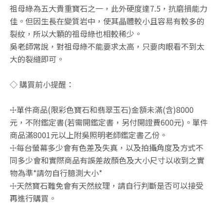
祖母綠為五大貴重寶石之一，此外硬度達7.5，抗磨損能力
佳。但因生長在變質岩中，使其晶體較小且容易有較多的
裂紋，所以大顆的祖母綠也相較稀少。
吳老師常說，對祖母綠不能要求太高，只要肉眼看不到太
大的裂縫即可。
◇ 購買前小提醒：
☩單件商品(限彩色寶石和翡翠玉石)金額未滿(含)8000
元，不附鑑定書(若需開鑑定書，另付開證費600元)。單件
商品滿8001元以上附吳照明老師鑑定書乙份。
☩每台螢幕多少會有色差及失真，以及拍攝角度及方式不
同多少會和實際商品有誤差故顏色及大小尺寸以收到之實
物為準*請勿自行臆測大小*
☩天然寶石難免會有天然紋理，請自行判斷是否可以接受
再進行購買。