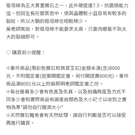
祖母綠為五大貴重寶石之一，此外硬度達7.5，抗磨損能力
佳。但因生長在變質岩中，使其晶體較小且容易有較多的
裂紋，所以大顆的祖母綠也相較稀少。
吳老師常說，對祖母綠不能要求太高，只要肉眼看不到太
大的裂縫即可。
◇ 購買前小提醒：
☩單件商品(限彩色寶石和翡翠玉石)金額未滿(含)8000
元，不附鑑定書(若需開鑑定書，另付開證費600元)。單件
商品滿8001元以上附吳照明老師鑑定書乙份。
☩每台螢幕多少會有色差及失真，以及拍攝角度及方式不
同多少會和實際商品有誤差故顏色及大小尺寸以收到之實
物為準*請勿自行臆測大小*
☩天然寶石難免會有天然紋理，請自行判斷是否可以接受
再進行購買。