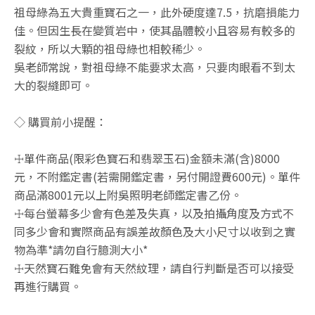
祖母綠為五大貴重寶石之一，此外硬度達7.5，抗磨損能力
佳。但因生長在變質岩中，使其晶體較小且容易有較多的
裂紋，所以大顆的祖母綠也相較稀少。
吳老師常說，對祖母綠不能要求太高，只要肉眼看不到太
大的裂縫即可。
◇ 購買前小提醒：
☩單件商品(限彩色寶石和翡翠玉石)金額未滿(含)8000
元，不附鑑定書(若需開鑑定書，另付開證費600元)。單件
商品滿8001元以上附吳照明老師鑑定書乙份。
☩每台螢幕多少會有色差及失真，以及拍攝角度及方式不
同多少會和實際商品有誤差故顏色及大小尺寸以收到之實
物為準*請勿自行臆測大小*
☩天然寶石難免會有天然紋理，請自行判斷是否可以接受
再進行購買。