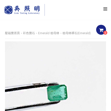
0
壓箱寶首頁
彩色寶石
Emerald 祖母綠
祖母綠裸石(Emerald)