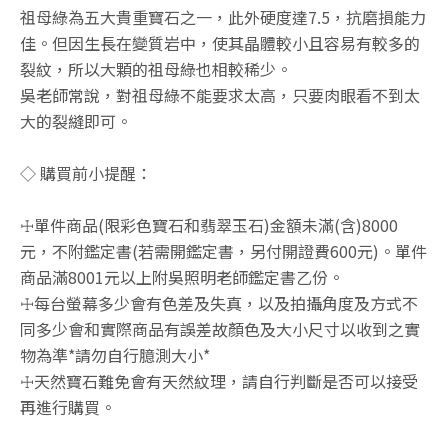
祖母綠為五大貴重寶石之一，此外硬度達7.5，抗磨損能力
佳。但因生長在變質岩中，使其晶體較小且容易有較多的
裂紋，所以大顆的祖母綠也相較稀少。
吳老師常說，對祖母綠不能要求太高，只要肉眼看不到太
大的裂縫即可。
◇ 購買前小提醒：
☩單件商品(限彩色寶石和翡翠玉石)金額未滿(含)8000
元，不附鑑定書(若需開鑑定書，另付開證費600元)。單件
商品滿8001元以上附吳照明老師鑑定書乙份。
☩每台螢幕多少會有色差及失真，以及拍攝角度及方式不
同多少會和實際商品有誤差故顏色及大小尺寸以收到之實
物為準*請勿自行臆測大小*
☩天然寶石難免會有天然紋理，請自行判斷是否可以接受
再進行購買。