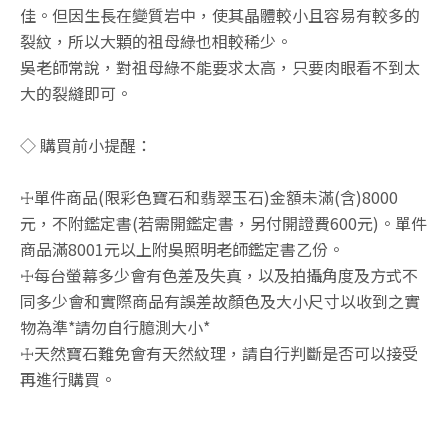
佳。但因生長在變質岩中，使其晶體較小且容易有較多的
裂紋，所以大顆的祖母綠也相較稀少。
吳老師常說，對祖母綠不能要求太高，只要肉眼看不到太
大的裂縫即可。
◇ 購買前小提醒：
☩單件商品(限彩色寶石和翡翠玉石)金額未滿(含)8000
元，不附鑑定書(若需開鑑定書，另付開證費600元)。單件
商品滿8001元以上附吳照明老師鑑定書乙份。
☩每台螢幕多少會有色差及失真，以及拍攝角度及方式不
同多少會和實際商品有誤差故顏色及大小尺寸以收到之實
物為準*請勿自行臆測大小*
☩天然寶石難免會有天然紋理，請自行判斷是否可以接受
再進行購買。